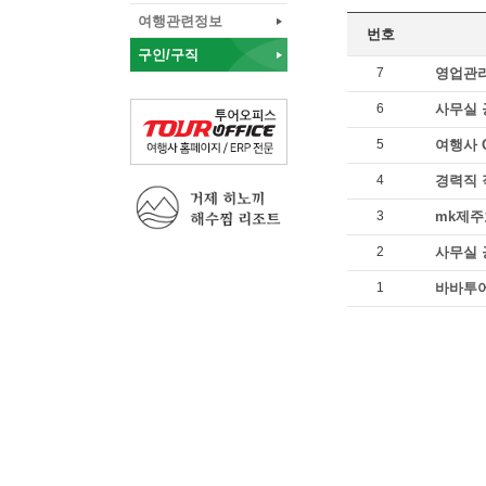
여행관련정보
번호
구인/구직
7
영업관리
6
사무실 
5
여행사 
4
경력직
3
mk제주
2
사무실 
1
바바투어