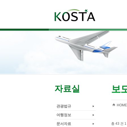
보
자료실
HOME
관광법규
여행정보
문서자료
총 43 건 1 